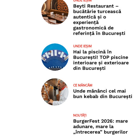
UNDE IEȘIM
Beyti Restaurant –
bucătărie turcească
autentică și o
experiență
gastronomică de
referință în București
UNDE IEȘIM
Hai la piscină în
București! TOP piscine
interioare și exterioare
din București
CE MÂNCĂM
Unde mănânci cel mai
bun kebab din București
NOUTĂȚI
BurgerFest 2026: mare
adunare, mare la
„întrecerea” burgerilor