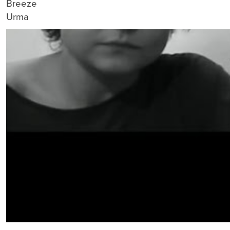
Breeze
Urma