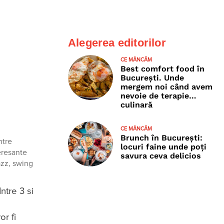
Alegerea editorilor
CE MÂNCĂM
Best comfort food în
București. Unde
mergem noi când avem
nevoie de terapie…
culinară
CE MÂNCĂM
Brunch în București:
ntre
locuri faine unde poţi
teresante
savura ceva delicios
azz, swing
ntre 3 si
or fi