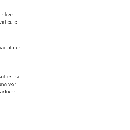
e live
val cu o
ar alaturi
olors isi
una vor
i aduce
.