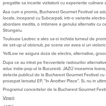
pregatite sa incante vizitatorii cu experiente culinare 
Asa cum a promis, Bucharest Gourmet Festival va aduc
locale, incepand cu Subcarpati, intr-o varianta electr
abordare inedita, o imbinare a genului alternativ cu 
Strungaru.
Toulouse Lautrec a ales sa-si inchida turneul de promo
de set-up-ul obisnuit, pe scena vor avea si un violonc
YellLow ne asigura doza de electro, alternative, groov
Dupa ce au intrat pe frecventele radiourilor alternativ
aduc indie-pop-ul la Bucuresti. JAZÚ inseamna Ioana,
delecta publicul de la Bucharest Gourmet Festival cu 
proaspat lansatul EP, “In Another Place”. Si, nu in ulti
Programul concertelor de la Bucharest Gourmet Festiv
Vineri
: