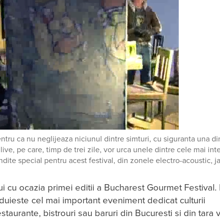
entru ca nu neglijeaza niciunul dintre simturi, cu siguranta una di
live, pe care, timp de trei zile, vor urca unele dintre cele mai in
ndite special pentru acest festival, din zonele electro-acoustic, j
i cu ocazia primei editii a Bucharest Gourmet Festival. I
uieste cel mai important eveniment dedicat culturii
urante, bistrouri sau baruri din Bucuresti si din tara v