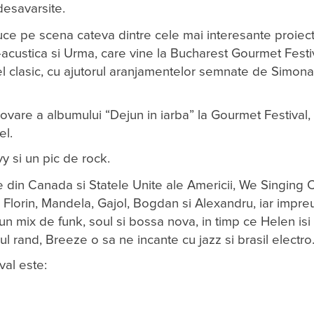
desavarsite.
e pe scena cateva dintre cele mai interesante proiect
o-acustica si Urma, care vine la Bucharest Gourmet Festi
cel clasic, cu ajutorul aranjamentelor semnate de Simona
vare a albumului “Dejun in iarba” la Gourmet Festival, i
el.
y si un pic de rock.
e din Canada si Statele Unite ale Americii, We Singing C
 Florin, Mandela, Gajol, Bogdan si Alexandru, iar impre
un mix de funk, soul si bossa nova, in timp ce Helen is
mul rand, Breeze o sa ne incante cu jazz si brasil electro
al este: