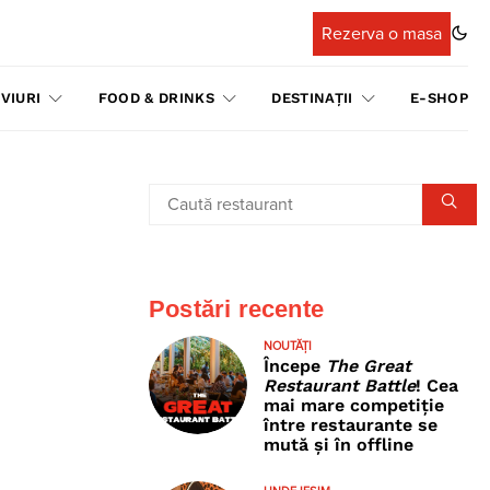
Rezerva o masa
VIURI
FOOD & DRINKS
DESTINAȚII
E-SHOP
Postări recente
NOUTĂȚI
Începe
The Great
Restaurant Battle
! Cea
mai mare competiție
între restaurante se
mută și în offline