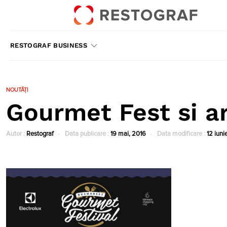
RESTOGRAF BUSINESS
NOUTĂȚI
Gourmet Fest si art
Autor :
Restograf
Data publicare :
19 mai, 2016
Data modificare :
12 iuni