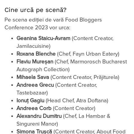
Cine urcă pe scenă?
Pe scena ediției de vară Food Bloggers
Conference 2023 vor urca:
Geanina Staicu-Avram
(Content Creator,
Jamilacuisine)
Roxana Blenche
(Chef, Fayn Urban Eatery)
Flaviu Mureșan
(Chef, Marmorosch Bucharest
Autograph Collection)
Mihaela Sava
(Content Creator, Prăjiturela)
Andreea Grecu
(Content Creator,
Tastebazaar)
Ionuț Gagiu
(Head Chef, Atra Doftana)
Andreea Corb
(Content Creator)
Alexandru Dumitru
(Chef, La Hambar &
Singureni Manor)
Simona Trușcă
(Content Creator, About Food