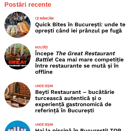
Postări recente
CE MÂNCĂM
Quick Bites în București: unde te
oprești când iei prânzul pe fugă
NOUTĂȚI
Începe
The Great Restaurant
Battle
! Cea mai mare competiție
între restaurante se mută și în
offline
UNDE IEȘIM
Beyti Restaurant – bucătărie
turcească autentică și o
experiență gastronomică de
referință în București
UNDE IEȘIM
Hai la piscină în București! TOP