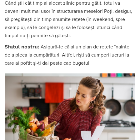
Când știi cât timp ai alocat zilnic pentru gătit, totul va
deveni mult mai ușor în structurarea meselor! Poți, desigur,
să pregătești din timp anumite rețete (în weekend, spre
exemplu), să le congelezi și să le folosești atunci când
timpul nu-ți permite să gătești.
Sfatul nostru:
Asigură-te că ai un plan de rețete înainte
de a pleca la cumpărături! Altfel, riști să cumperi lucruri la
care ai poftit și-ți dai peste cap bugetul.