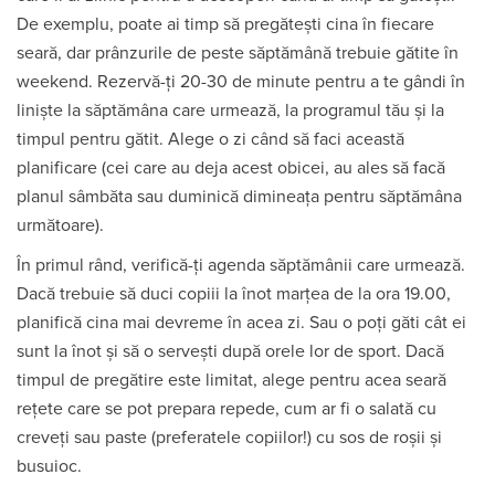
De exemplu, poate ai timp să pregătești cina în fiecare
seară, dar prânzurile de peste săptămână trebuie gătite în
weekend. Rezervă-ți 20-30 de minute pentru a te gândi în
liniște la săptămâna care urmează, la programul tău și la
timpul pentru gătit. Alege o zi când să faci această
planificare (cei care au deja acest obicei, au ales să facă
planul sâmbăta sau duminică dimineața pentru săptămâna
următoare).
În primul rând, verifică-ți agenda săptămânii care urmează.
Dacă trebuie să duci copiii la înot marțea de la ora 19.00,
planifică cina mai devreme în acea zi. Sau o poți găti cât ei
sunt la înot și să o servești după orele lor de sport. Dacă
timpul de pregătire este limitat, alege pentru acea seară
rețete care se pot prepara repede, cum ar fi o salată cu
creveți sau paste (preferatele copiilor!) cu sos de roșii și
busuioc.