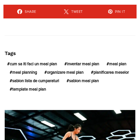
SHARE
TWEET
PIN IT
Tags
cum sa iti faci un meal plan
inventar meal plan
meal plan
meal planning
organizare meal plan
planificarea meselor
sablon lista de cumparaturi
sablon meal plan
template meal plan