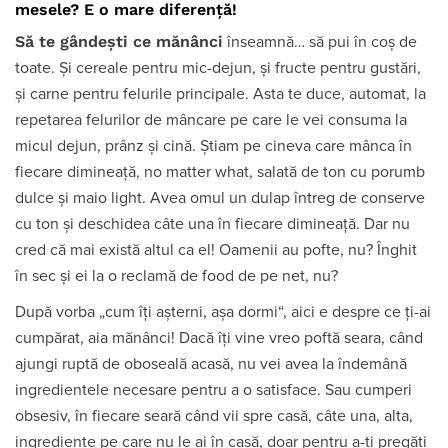
mesele? E o mare diferență!
Să te gândești ce mănânci
înseamnă… să pui în coș de
toate. Și cereale pentru mic-dejun, și fructe pentru gustări,
și carne pentru felurile principale. Asta te duce, automat, la
repetarea felurilor de mâncare pe care le vei consuma la
micul dejun, prânz și cină. Știam pe cineva care mânca în
fiecare dimineață, no matter what, salată de ton cu porumb
dulce și maio light. Avea omul un dulap întreg de conserve
cu ton și deschidea câte una în fiecare dimineață. Dar nu
cred că mai există altul ca el! Oamenii au pofte, nu? Înghit
în sec și ei la o reclamă de food de pe net, nu?
După vorba „cum îți așterni, așa dormi“, aici e despre ce ți-ai
cumpărat, aia mănânci! Dacă îți vine vreo poftă seara, când
ajungi ruptă de oboseală acasă, nu vei avea la îndemână
ingredientele necesare pentru a o satisface. Sau cumperi
obsesiv, în fiecare seară când vii spre casă, câte una, alta,
ingrediente pe care nu le ai în casă, doar pentru a-ți pregăti