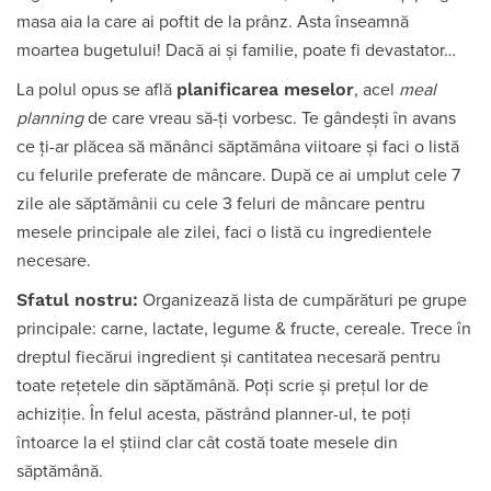
masa aia la care ai poftit de la prânz. Asta înseamnă
moartea bugetului! Dacă ai și familie, poate fi devastator…
planificarea meselor
La polul opus se află
, acel
meal
planning
de care vreau să-ți vorbesc. Te gândești în avans
ce ți-ar plăcea să mănânci săptămâna viitoare și faci o listă
cu felurile preferate de mâncare. După ce ai umplut cele 7
zile ale săptămânii cu cele 3 feluri de mâncare pentru
mesele principale ale zilei, faci o listă cu ingredientele
necesare.
Sfatul nostru:
Organizează lista de cumpărături pe grupe
principale: carne, lactate, legume & fructe, cereale. Trece în
dreptul fiecărui ingredient și cantitatea necesară pentru
toate rețetele din săptămână. Poți scrie și prețul lor de
achiziție. În felul acesta, păstrând planner-ul, te poți
întoarce la el știind clar cât costă toate mesele din
săptămână.