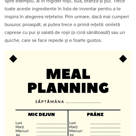
Spre exemplu, ai în frigider roșii, ouă, brânză și pui. Trece
toate aceste ingrediente în lista de inventar pentru a te
inspira în alegerea rețetelor. Prin urmare, dacă mai cumperi
busuioc proaspăt, ai putea trece o primă rețetă: omletă
caprese cu pui și salată de roșii (o cină sănătoasă!) sau un
quiche, care se face repede și e foarte gustos.