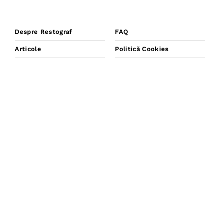
Despre Restograf
FAQ
Articole
Politică Cookies
Cariere
Politica De Anulare
Contact
Confidențialitate
Rezervare Restaurant
Termeni Și Condiții
Arhivă Articole
Ai Un Restaurant?
Business Blog