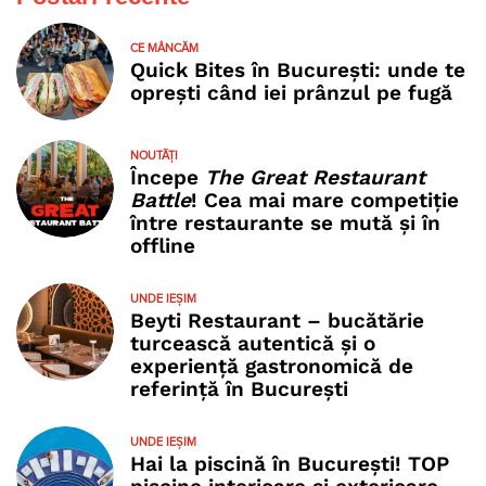
CE MÂNCĂM
Quick Bites în București: unde te
oprești când iei prânzul pe fugă
NOUTĂȚI
Începe
The Great Restaurant
Battle
! Cea mai mare competiție
între restaurante se mută și în
offline
UNDE IEȘIM
Beyti Restaurant – bucătărie
turcească autentică și o
experiență gastronomică de
referință în București
UNDE IEȘIM
Hai la piscină în București! TOP