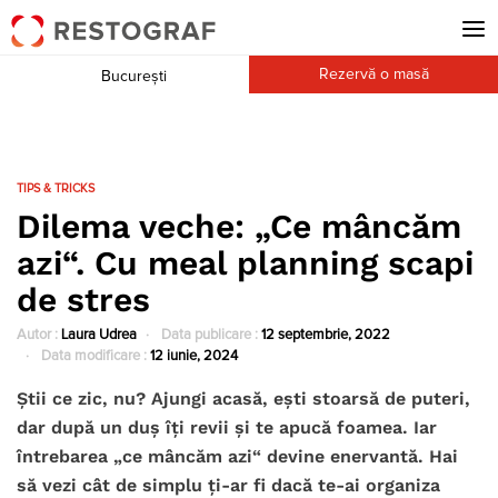
Rezervă o masă
București
TIPS & TRICKS
Dilema veche: „Ce mâncăm
azi“. Cu meal planning scapi
de stres
Autor :
Laura Udrea
Data publicare :
12 septembrie, 2022
Data modificare :
12 iunie, 2024
Știi ce zic, nu? Ajungi acasă, ești stoarsă de puteri,
dar după un duș îți revii și te apucă foamea. Iar
întrebarea „ce mâncăm azi“ devine enervantă. Hai
să vezi cât de simplu ți-ar fi dacă te-ai organiza