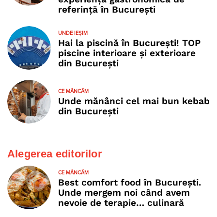
referință în București
UNDE IEȘIM
Hai la piscină în București! TOP
piscine interioare și exterioare
din București
CE MÂNCĂM
Unde mănânci cel mai bun kebab
din București
Alegerea editorilor
CE MÂNCĂM
Best comfort food în București.
Unde mergem noi când avem
nevoie de terapie… culinară