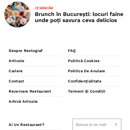
CE MÂNCĂM
Brunch în București: locuri faine
unde poţi savura ceva delicios
Despre Restograf
FAQ
Articole
Politică Cookies
Cariere
Politica De Anulare
Contact
Confidențialitate
Rezervare Restaurant
Termeni Și Condiții
Arhivă Articole
Ai Un Restaurant?