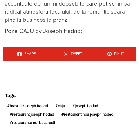
accentuate de lumini deosebite care pot schimba
radical atmosfera localului, de la romantic seara
pina la business la pranz.
Poze CAJU by Joseph Hadad:
SHARE
TWEET
PIN IT
Tags
braserie joseph hadad
caju
joseph hadad
restaurant joseph hadad
restaurant nou joseph hadad
restaurante noi bucuresti