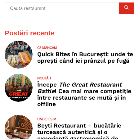
Postări recente
CE MÂNCĂM
Quick Bites în București: unde te
oprești când iei prânzul pe fugă
NOUTĂȚI
Începe
The Great Restaurant
Battle
! Cea mai mare competiție
între restaurante se mută și în
offline
UNDE IEȘIM
Beyti Restaurant – bucătărie
turcească autentică și o
experiență gastronomică de