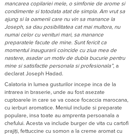
mancarea copilariei mele, o simfonie de arome si
condimente si totodata atat de simpla. Am vrut sa
ajung si la oamenii care nu vin sa manance la
Joseph, sa dau posibilitatea cat mai multora, nu
numai celor cu venituri mari, sa manance
preparatele facute de mine. Sunt fericit ca
momentul inaugurarii coincide cu ziua mea de
nastere, asadar un motiv de dubla bucurie pentru
mine si satisfactie personala si profesionala”
, a
declarat Joseph Hadad.
Calatoria in lumea gusturilor incepe inca de la
intrarea in braserie, unde au fost asezate
cuptoarele in care se va coace focaccia marocana,
cu ierburi aromatice. Meniul include si preparate
populare, insa toate au amprenta persoanala a
chefului. Acesta va include burger de vita cu cartofi
prajiți, fettuccine cu somon a la creme aromat cu