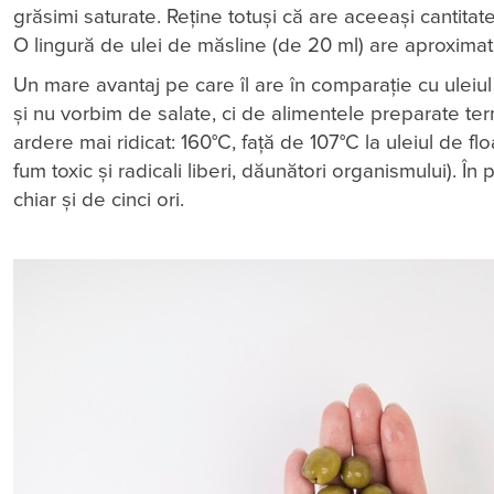
grăsimi saturate. Reține totuși că are aceeași cantitat
O lingură de ulei de măsline (de 20 ml) are aproximati
Un mare avantaj pe care îl are în comparație cu uleiu
și nu vorbim de salate, ci de alimentele preparate ter
ardere mai ridicat: 160°C, față de 107°C la uleiul de f
fum toxic și radicali liberi, dăunători organismului). În 
chiar și de cinci ori.