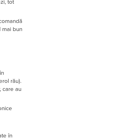
i, tot
 recomandă
el mai bun
în
rol rău).
, care au
ronice
ate în