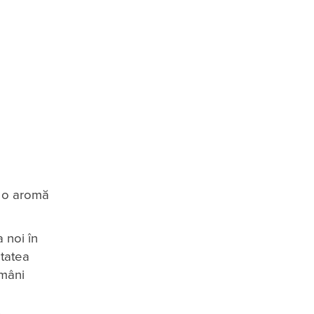
e o aromă
 noi în
itatea
omâni