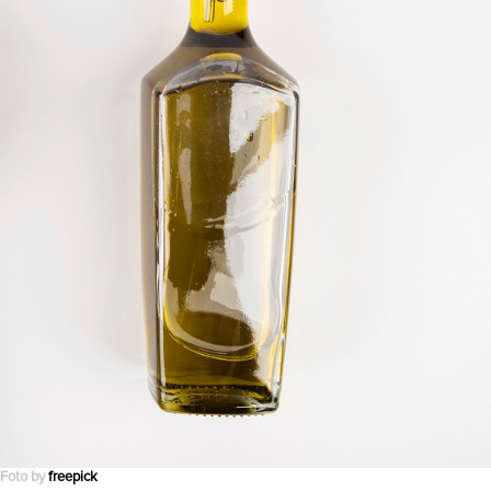
Foto by
freepick