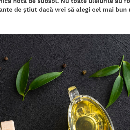
mică notă de subsol. Nu toate uleiurile au f
sante de știut dacă vrei să alegi cel mai bun 