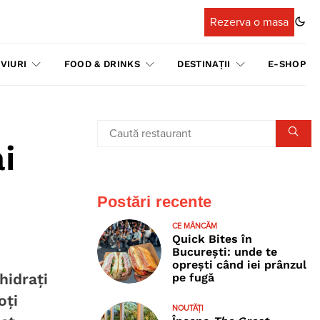
Rezerva o masa
VIURI
FOOD & DRINKS
DESTINAȚII
E-SHOP
i
Postări recente
CE MÂNCĂM
Quick Bites în
București: unde te
oprești când iei prânzul
hidrați
pe fugă
oți
NOUTĂȚI