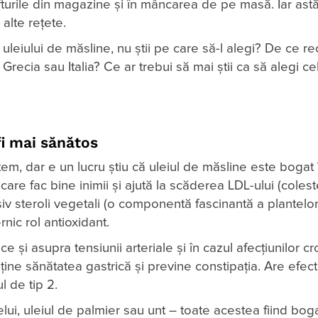
rafturile din magazine și în mâncarea de pe masă. Iar astăz
 alte rețete.
le uleiului de măsline, nu știi pe care să-l alegi? De ce
Grecia sau Italia? Ce ar trebui să mai știi ca să alegi c
fi mai sănătos
, dar e un lucru știu că uleiul de măsline este bogat 
re fac bine inimii și ajută la scăderea LDL-ului (coleste
lusiv steroli vegetali (o componentă fascinantă a plantelor
rnic rol antioxidant.
e și asupra tensiunii arteriale și în cazul afecțiunilor c
ține sănătatea gastrică și previne constipația. Are efect
l de tip 2.
lui, uleiul de palmier sau unt – toate acestea fiind bog