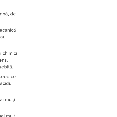
amnă, de
mecanică
sau
 chimici
ens.
sebită.
 ceea ce
 acidul
ai mulți
mai mult