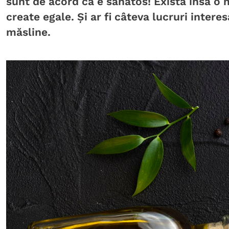
sunt de acord că e sănătos! Există însă o 
create egale. Și ar fi câteva lucruri intere
măsline.