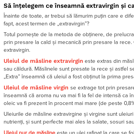
Să înțelegem ce înseamnă extravirgin și ca
Înainte de toate, ar trebui să lămurim puțin care e dif
fapt, acest termen de „extravirgin”?
Totul pornește de la metoda de obținere, de prelucrar
prin presare la cald și mecanică prin presare la rece. C
extravirgin.
Uleiul de măsline extravirgin
este extras din măsl
sau căldură. Măslinele sunt presate la rece și astfel se
„Extra” înseamnă că uleiul a fost obținut la prima pres
Uleiul de măsline virgin
se extrage tot prin presa
înseamnă că aroma nu va mai fi la fel de intensă ca în ca
oleic va fi prezent în procent mai mare (de peste 0,8%
Uleiurile de măsline extravirgine și virgine sunt uleiur
nutrienți, și sunt perfecte mai ales la salate, sosuri s
Uleiul pur de măsline
este un ulei rafinat la care se 