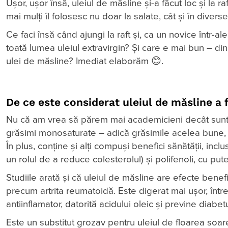
Ușor, ușor însă, uleiul de măsline și-a făcut loc și la 
mai mulți îl folosesc nu doar la salate, cât și în diverse
Ce faci însă când ajungi la raft și, ca un novice într-a
toată lumea uleiul extravirgin? Și care e mai bun – din 
ulei de măsline? Imediat elaborăm 😊.
De ce este considerat uleiul de măsline a 
Nu că am vrea să părem mai academicieni decât suntem
grăsimi monosaturate – adică grăsimile acelea bune, ca
În plus, conține și alți compuși benefici sănătății, inc
un rolul de a reduce colesterolul) și polifenoli, cu pute
Studiile arată și că uleiul de măsline are efecte benefic
precum artrita reumatoidă. Este digerat mai ușor, între
antiinflamator, datorită acidului oleic și previne diabetu
Este un substitut grozav pentru uleiul de floarea soare