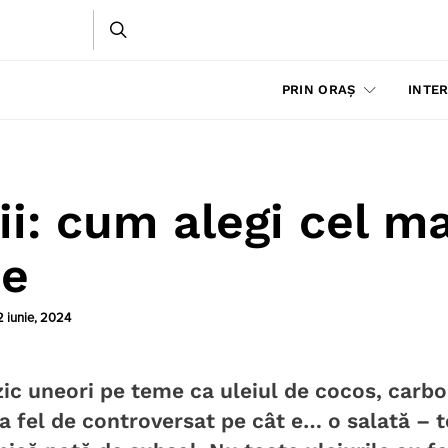
PRIN ORAȘ
INTER
ii: cum alegi cel ma
ne
2 iunie, 2024
zic uneori pe teme ca uleiul de cocos, carbo
a fel de controversat pe cât e… o salată – t