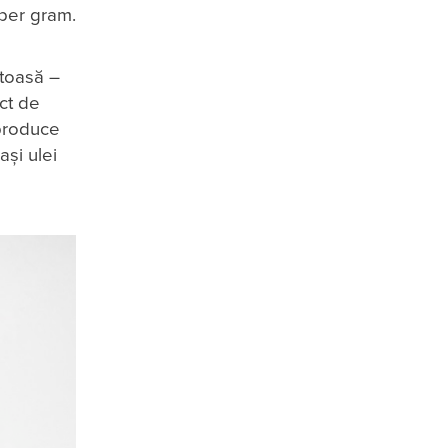
 per gram.
ătoasă –
nct de
 produce
ași ulei