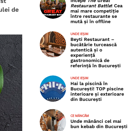
ost
Începe
The Great
Restaurant Battle
! Cea
ulei de
mai mare competiție
între restaurante se
mută și în offline
UNDE IEȘIM
Beyti Restaurant –
bucătărie turcească
autentică și o
experiență
gastronomică de
referință în București
UNDE IEȘIM
Hai la piscină în
București! TOP piscine
interioare și exterioare
din București
CE MÂNCĂM
Unde mănânci cel mai
bun kebab din București