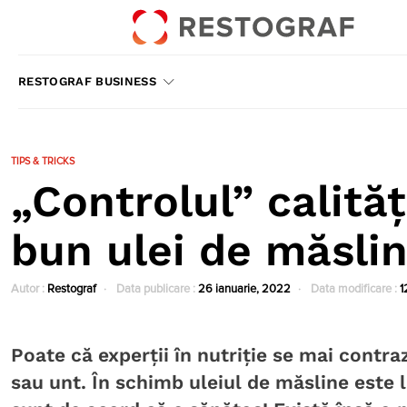
RESTOGRAF BUSINESS
TIPS & TRICKS
„Controlul” calităț
bun ulei de măsli
Autor :
Restograf
Data publicare :
26 ianuarie, 2022
Data modificare :
1
Poate că experții în nutriție se mai contra
sau unt. În schimb uleiul de măsline este l