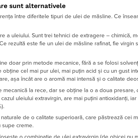
re sunt alternativele
erența între diferitele tipuri de ulei de măsline. Ce înse
e a uleiului. Sunt trei tehnici de extragere – chimică, 
e rezultă este fie un ulei de măsline rafinat, fie virgin 
ine doar prin metode mecanice, fără a se folosi solvenți
 obține cel mai pur ulei, mai puțin acid și cu un gust int
are, așa încât are o aromă mai intensă și o calitate deo
re mecanică la rece, dar se obține la o a doua presare,
zul uleiului extravirgin, are mai puțini antioxidanți, iar
).
i naturale de o calitate superioară, care păstrează cei m
au supe creme.
folosește o combinație de ulei extravirgin (de obicei nu 