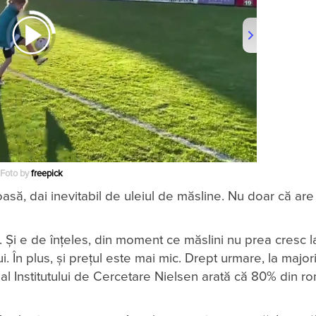
Foto by
freepick
toasă, dai inevitabil de uleiul de măsline. Nu doar că ar
i. Și e de înțeles, din moment ce măslini nu prea cresc la
. În plus, și prețul este mai mic. Drept urmare, la major
al Institutului de Cercetare Nielsen arată că 80% din r