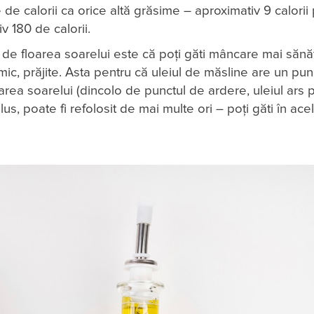
e de calorii ca orice altă grăsime – aproximativ 9 calorii
v 180 de calorii.
l de floarea soarelui este că poți găti mâncare mai săn
mic, prăjite. Asta pentru că uleiul de măsline are un pu
loarea soarelui (dincolo de punctul de ardere, uleiul ars
plus, poate fi refolosit de mai multe ori – poți găti în acel