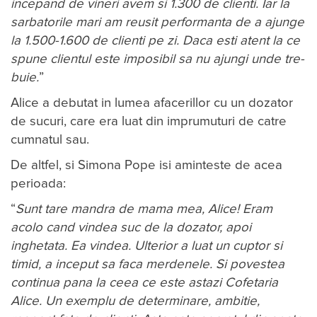
in­ce­pand de vineri avem si 1.300 de clienti. Iar la
sarbatorile mari am re­usit performanta de a ajunge
la 1.500-1.600 de clienti pe zi. Daca esti atent la ce
spune clientul este imposibil sa nu ajungi unde tre­
bu­ie.
”
Alice a de­butat in lumea afa­ce­rillor cu un do­za­tor
de su­curi, care era luat din imprumuturi de catre
cumnatul sau.
De altfel, si Simona Pope isi aminteste de acea
perioada:
“
Sunt tare mandra de mama mea, Alice! Eram
acolo cand vindea suc de la dozator, apoi
inghetata. Ea vindea. Ulterior a luat un cuptor si
timid, a inceput sa faca merdenele. Si povestea
continua pana la ceea ce este astazi Cofetaria
Alice. Un exemplu de determinare, ambitie,