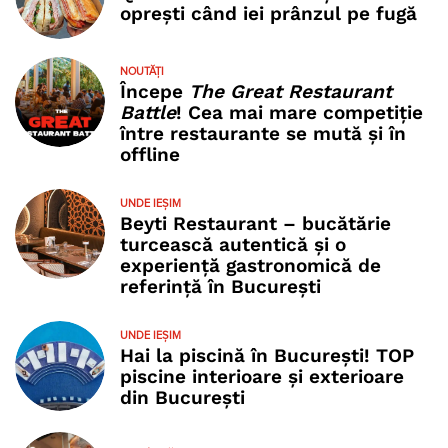
oprești când iei prânzul pe fugă
NOUTĂȚI
Începe
The Great Restaurant
Battle
! Cea mai mare competiție
între restaurante se mută și în
offline
UNDE IEȘIM
Beyti Restaurant – bucătărie
turcească autentică și o
experiență gastronomică de
referință în București
UNDE IEȘIM
Hai la piscină în București! TOP
piscine interioare și exterioare
din București