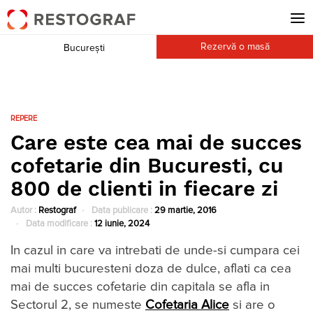
Rezervă o masă
București
REPERE
Care este cea mai de succes
cofetarie din Bucuresti, cu
800 de clienti in fiecare zi
Autor :
Restograf
Data publicare :
29 martie, 2016
Data modificare :
12 iunie, 2024
In cazul in care va intrebati de unde-si cumpara cei
mai multi bucuresteni doza de dulce, aflati ca cea
mai de succes cofetarie din capitala se afla in
Sectorul 2, se numeste
Cofetaria
Alice
si are o