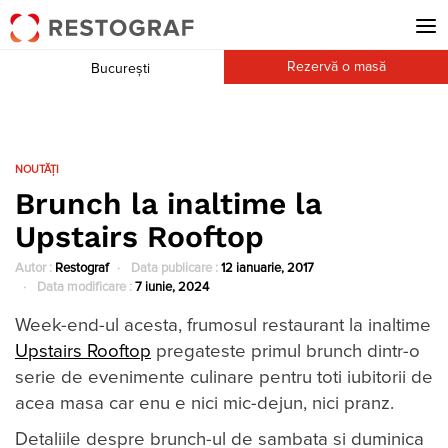
Rezervă o masă
București
NOUTĂȚI
Brunch la inaltime la
Upstairs Rooftop
Autor :
Restograf
Data publicare :
12 ianuarie, 2017
Data modificare :
7 iunie, 2024
Week-end-ul acesta, frumosul restaurant la inaltime
Upstairs Rooftop
pregateste primul brunch dintr-o
serie de evenimente culinare pentru toti iubitorii de
acea masa car enu e nici mic-dejun, nici pranz.
Detaliile despre brunch-ul de sambata si duminica