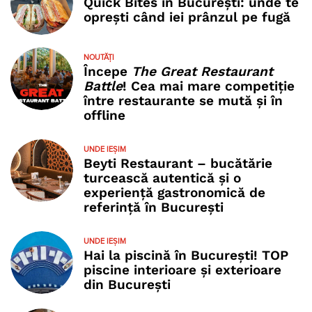
Quick Bites în București: unde te
oprești când iei prânzul pe fugă
NOUTĂȚI
Începe
The Great Restaurant
Battle
! Cea mai mare competiție
între restaurante se mută și în
offline
UNDE IEȘIM
Beyti Restaurant – bucătărie
turcească autentică și o
experiență gastronomică de
referință în București
UNDE IEȘIM
Hai la piscină în București! TOP
piscine interioare și exterioare
din București