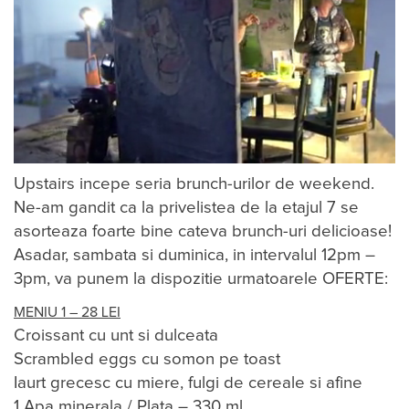
Upstairs incepe seria brunch-urilor de weekend.
Ne-am gandit ca la privelistea de la etajul 7 se
asorteaza foarte bine cateva brunch-uri delicioase!
Asadar, sambata si duminica, in intervalul 12pm –
3pm, va punem la dispozitie urmatoarele OFERTE:
MENIU 1 – 28 LEI
Croissant cu unt si dulceata
Scrambled eggs cu somon pe toast
Iaurt grecesc cu miere, fulgi de cereale si afine
1 Apa minerala / Plata – 330 ml