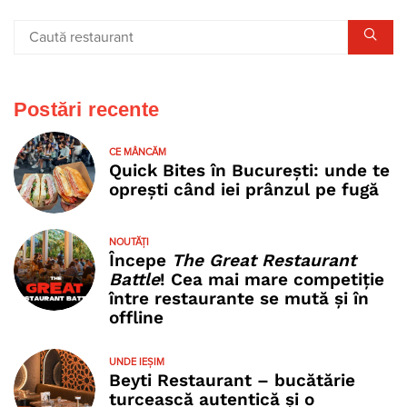
Postări recente
CE MÂNCĂM
Quick Bites în București: unde te
oprești când iei prânzul pe fugă
NOUTĂȚI
Începe
The Great Restaurant
Battle
! Cea mai mare competiție
între restaurante se mută și în
offline
UNDE IEȘIM
Beyti Restaurant – bucătărie
turcească autentică și o