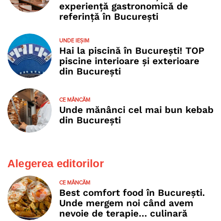
experiență gastronomică de
referință în București
UNDE IEȘIM
Hai la piscină în București! TOP
piscine interioare și exterioare
din București
CE MÂNCĂM
Unde mănânci cel mai bun kebab
din București
Alegerea editorilor
CE MÂNCĂM
Best comfort food în București.
Unde mergem noi când avem
nevoie de terapie… culinară