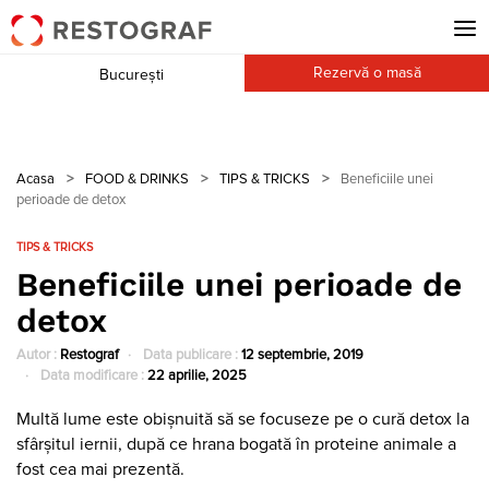
Rezervă o masă
București
Acasa
>
FOOD & DRINKS
>
TIPS & TRICKS
>
Beneficiile unei
perioade de detox
TIPS & TRICKS
Beneficiile unei perioade de
detox
Autor :
Restograf
Data publicare :
12 septembrie, 2019
Data modificare :
22 aprilie, 2025
Multă lume este obișnuită să se focuseze pe o cură detox la
sfârșitul iernii, după ce hrana bogată în proteine animale a
fost cea mai prezentă.