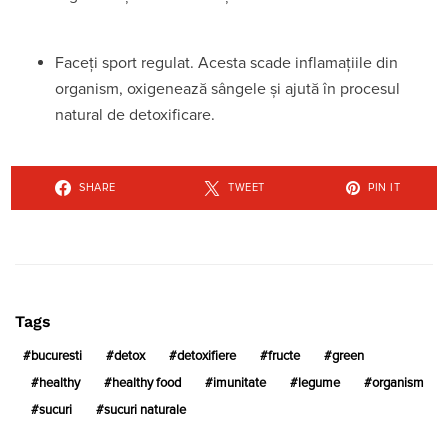
Faceți sport regulat. Acesta scade inflamațiile din
organism, oxigenează sângele și ajută în procesul
natural de detoxificare.
SHARE
TWEET
PIN IT
Tags
bucuresti
detox
detoxifiere
fructe
green
healthy
healthy food
imunitate
legume
organism
sucuri
sucuri naturale