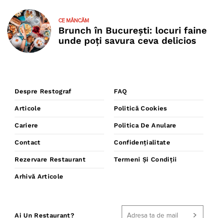
CE MÂNCĂM
Brunch în București: locuri faine
unde poţi savura ceva delicios
Despre Restograf
FAQ
Articole
Politică Cookies
Cariere
Politica De Anulare
Contact
Confidențialitate
Rezervare Restaurant
Termeni Și Condiții
Arhivă Articole
Ai Un Restaurant?