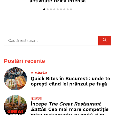
activitate fizică intensă
Postări recente
CE MÂNCĂM
Quick Bites în București: unde te
oprești când iei prânzul pe fugă
NOUTĂȚI
Începe
The Great Restaurant
Battle
! Cea mai mare competiție
între restaurante se mută și în