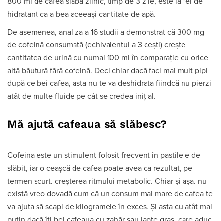
800 ml de cafea slabă zilnic, timp de 3 zile, este la fel de
hidratant ca a bea aceeași cantitate de apă.
De asemenea, analiza a 16 studii a demonstrat că 300 mg
de cofeină consumată (echivalentul a 3 cești) crește
cantitatea de urină cu numai 100 ml în comparație cu orice
altă băutură fără cofeină. Deci chiar dacă faci mai mult pipi
după ce bei cafea, asta nu te va deshidrata fiindcă nu pierzi
atât de multe fluide pe cât se credea inițial.
Mă ajută cafeaua să slăbesc?
Cofeina este un stimulent folosit frecvent în pastilele de
slăbit, iar o ceașcă de cafea poate avea ca rezultat, pe
termen scurt, creșterea ritmului metabolic. Chiar și așa, nu
există vreo dovadă cum că un consum mai mare de cafea te
va ajuta să scapi de kilogramele în exces. Și asta cu atât mai
puțin dacă îți bei cafeaua cu zahăr sau lapte gras, care aduc