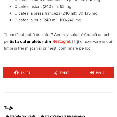
O cafea instant (240 ml): 62 mg
O cafea la presa franceză (240 ml): 80-135 mg
O cafea la ibric (240 ml): 160-240 mg
Ți-am făcut poftă de cafea? Avem și soluția! Aruncă un ochi
lista cafenelelor din
pe
Restograf
, fă-ți o rezervare în doi
timpi și trei mișcări și primești confirmare pe loc!
SHARE
TWEET
PIN IT
Tags
cafenele bucuresti
cata cofeina are un espresso