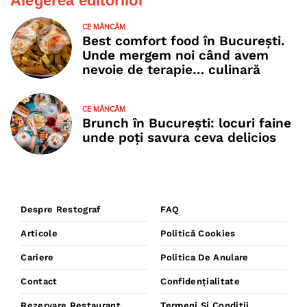
Alegerea editorilor
CE MÂNCĂM
Best comfort food în București.
Unde mergem noi când avem
nevoie de terapie… culinară
CE MÂNCĂM
Brunch în București: locuri faine
unde poţi savura ceva delicios
Despre Restograf
FAQ
Articole
Politică Cookies
Cariere
Politica De Anulare
Contact
Confidențialitate
Rezervare Restaurant
Termeni Și Condiții