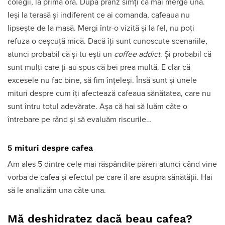
colegii, la prima oră. După prânz simți că mai merge una.
Ieși la terasă și indiferent ce ai comanda, cafeaua nu
lipsește de la masă. Mergi într-o vizită și la fel, nu poți
refuza o ceșcuță mică. Dacă îți sunt cunoscute scenariile,
atunci probabil că și tu ești un
coffee addict
. Și probabil că
sunt mulți care ți-au spus că bei prea multă. E clar că
excesele nu fac bine, să fim înțeleși. Însă sunt și unele
mituri despre cum îți afectează cafeaua sănătatea, care nu
sunt întru totul adevărate. Așa că hai să luăm câte o
întrebare pe rând și să evaluăm riscurile…
5 mituri despre cafea
Am ales 5 dintre cele mai răspândite păreri atunci când vine
vorba de cafea și efectul pe care îl are asupra sănătății. Hai
să le analizăm una câte una.
Mă deshidratez dacă beau cafea?