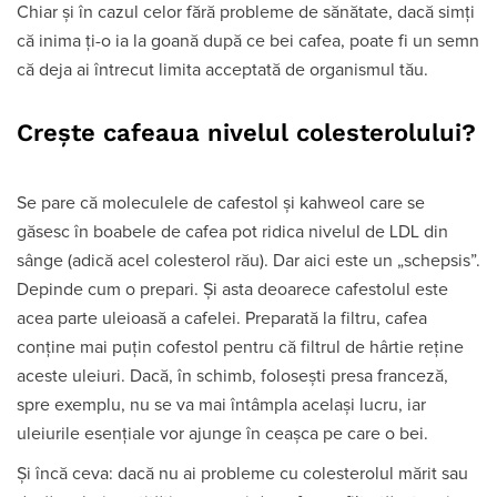
Chiar și în cazul celor fără probleme de sănătate, dacă simți
că inima ți-o ia la goană după ce bei cafea, poate fi un semn
că deja ai întrecut limita acceptată de organismul tău.
Crește cafeaua nivelul colesterolului?
Se pare că moleculele de cafestol și kahweol care se
găsesc în boabele de cafea pot ridica nivelul de LDL din
sânge (adică acel colesterol rău). Dar aici este un „schepsis”.
Depinde cum o prepari. Și asta deoarece cafestolul este
acea parte uleioasă a cafelei. Preparată la filtru, cafea
conține mai puțin cofestol pentru că filtrul de hârtie reține
aceste uleiuri. Dacă, în schimb, folosești presa franceză,
spre exemplu, nu se va mai întâmpla același lucru, iar
uleiurile esențiale vor ajunge în ceașca pe care o bei.
Și încă ceva: dacă nu ai probleme cu colesterolul mărit sau