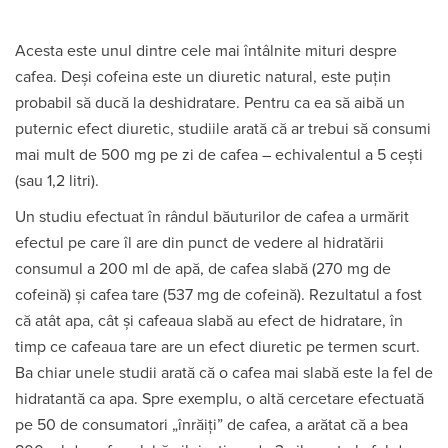
Acesta este unul dintre cele mai întâlnite mituri despre
cafea. Deși cofeina este un diuretic natural, este puțin
probabil să ducă la deshidratare. Pentru ca ea să aibă un
puternic efect diuretic, studiile arată că ar trebui să consumi
mai mult de 500 mg pe zi de cafea – echivalentul a 5 cești
(sau 1,2 litri).
Un studiu efectuat în rândul băuturilor de cafea a urmărit
efectul pe care îl are din punct de vedere al hidratării
consumul a 200 ml de apă, de cafea slabă (270 mg de
cofeină) și cafea tare (537 mg de cofeină). Rezultatul a fost
că atât apa, cât și cafeaua slabă au efect de hidratare, în
timp ce cafeaua tare are un efect diuretic pe termen scurt.
Ba chiar unele studii arată că o cafea mai slabă este la fel de
hidratantă ca apa. Spre exemplu, o altă cercetare efectuată
pe 50 de consumatori „înrăiți” de cafea, a arătat că a bea