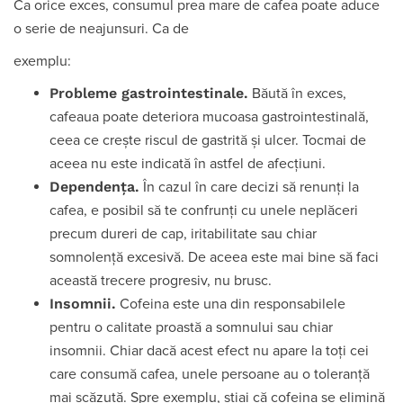
Ca orice exces, consumul prea mare de cafea poate aduce
o serie de neajunsuri. Ca de
exemplu:
Probleme gastrointestinale.
Băută în exces,
cafeaua poate deteriora mucoasa gastrointestinală,
ceea ce crește riscul de gastrită și ulcer. Tocmai de
aceea nu este indicată în astfel de afecțiuni.
Dependența.
În cazul în care decizi să renunți la
cafea, e posibil să te confrunți cu unele neplăceri
precum dureri de cap, iritabilitate sau chiar
somnolență excesivă. De aceea este mai bine să faci
această trecere progresiv, nu brusc.
Insomnii.
Cofeina este una din responsabilele
pentru o calitate proastă a somnului sau chiar
insomnii. Chiar dacă acest efect nu apare la toți cei
care consumă cafea, unele persoane au o toleranță
mai scăzută. Spre exemplu, știai că cofeina se elimină