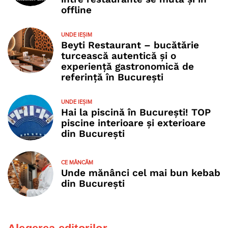
offline
UNDE IEȘIM
Beyti Restaurant – bucătărie
turcească autentică și o
experiență gastronomică de
referință în București
UNDE IEȘIM
Hai la piscină în București! TOP
piscine interioare și exterioare
din București
CE MÂNCĂM
Unde mănânci cel mai bun kebab
din București