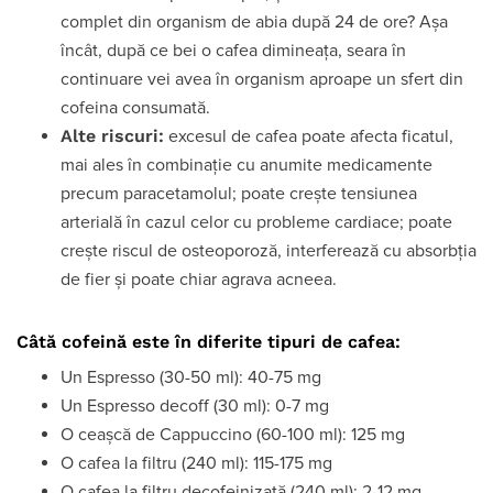
complet din organism de abia după 24 de ore? Așa
încât, după ce bei o cafea dimineața, seara în
continuare vei avea în organism aproape un sfert din
cofeina consumată.
Alte riscuri:
excesul de cafea poate afecta ficatul,
mai ales în combinație cu anumite medicamente
precum paracetamolul; poate crește tensiunea
arterială în cazul celor cu probleme cardiace; poate
crește riscul de osteoporoză, interferează cu absorbția
de fier și poate chiar agrava acneea.
Câtă cofeină este în diferite tipuri de cafea:
Un Espresso (30-50 ml): 40-75 mg
Un Espresso decoff (30 ml): 0-7 mg
O ceașcă de Cappuccino (60-100 ml): 125 mg
O cafea la filtru (240 ml): 115-175 mg
O cafea la filtru decofeinizată (240 ml): 2-12 mg