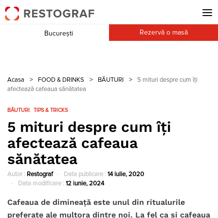
Rezervă o masă
București
Acasa
>
FOOD & DRINKS
>
BĂUTURI
>
5 mituri despre cum îți
afectează cafeaua sănătatea
BĂUTURI
TIPS & TRICKS
5 mituri despre cum îți
afectează cafeaua
sănătatea
Autor :
Restograf
Data publicare :
14 iulie, 2020
Data modificare :
12 iunie, 2024
Cafeaua de dimineață este unul din ritualurile
preferate ale multora dintre noi. La fel ca și cafeaua