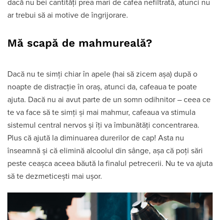
dacă nu bei cantități prea mari de cafea nefiltrată, atunci nu
ar trebui să ai motive de îngrijorare.
Mă scapă de mahmureală?
Dacă nu te simți chiar în apele (hai să zicem așa) după o
noapte de distracție în oraș, atunci da, cafeaua te poate
ajuta. Dacă nu ai avut parte de un somn odihnitor – ceea ce
te va face să te simți și mai mahmur, cafeaua va stimula
sistemul central nervos și îți va îmbunătăți concentrarea.
Plus că ajută la diminuarea durerilor de cap! Asta nu
înseamnă și că elimină alcoolul din sânge, așa că poți sări
peste ceașca aceea băută la finalul petrecerii. Nu te va ajuta
să te dezmeticești mai ușor.