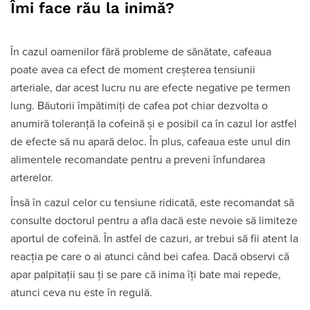
Îmi face rău la inimă?
În cazul oamenilor fără probleme de sănătate, cafeaua
poate avea ca efect de moment creșterea tensiunii
arteriale, dar acest lucru nu are efecte negative pe termen
lung. Băutorii împătimiți de cafea pot chiar dezvolta o
anumiră toleranță la cofeină și e posibil ca în cazul lor astfel
de efecte să nu apară deloc. În plus, cafeaua este unul din
alimentele recomandate pentru a preveni înfundarea
arterelor.
Însă în cazul celor cu tensiune ridicată, este recomandat să
consulte doctorul pentru a afla dacă este nevoie să limiteze
aportul de cofeină. În astfel de cazuri, ar trebui să fii atent la
reacția pe care o ai atunci când bei cafea. Dacă observi că
apar palpitații sau ți se pare că inima îți bate mai repede,
atunci ceva nu este în regulă.