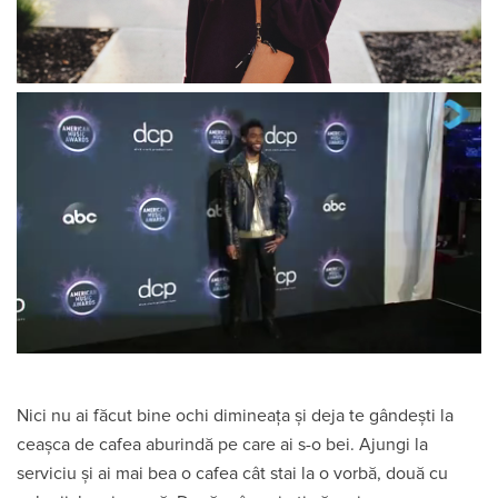
Nici nu ai făcut bine ochi dimineața și deja te gândești la
ceașca de cafea aburindă pe care ai s-o bei. Ajungi la
serviciu și ai mai bea o cafea cât stai la o vorbă, două cu