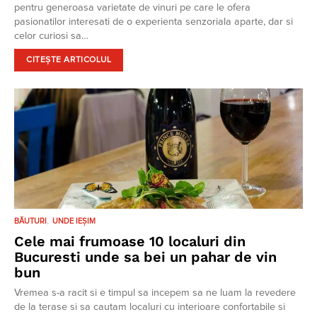
pentru generoasa varietate de vinuri pe care le ofera
pasionatilor interesati de o experienta senzoriala aparte, dar si
celor curiosi sa…
CITEȘTE ARTICOLUL
BĂUTURI
UNDE IEȘIM
Cele mai frumoase 10 localuri din
Bucuresti unde sa bei un pahar de vin
bun
Vremea s-a racit si e timpul sa incepem sa ne luam la revedere
de la terase si sa cautam localuri cu interioare confortabile si