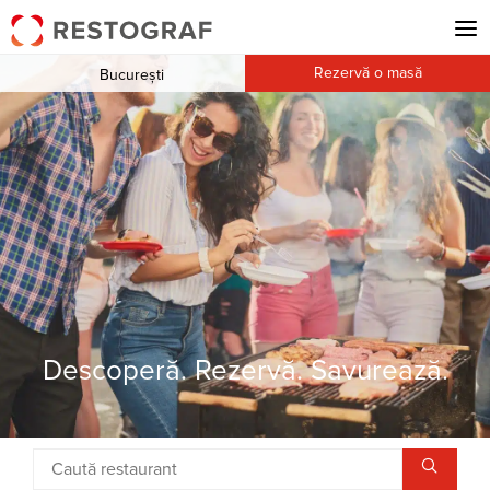
Rezervă o masă
București
Descoperă. Rezervă. Savurează.