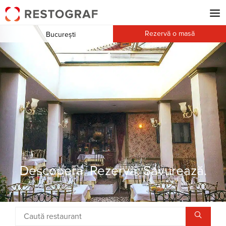
Rezervă o masă
București
Descoperă. Rezervă. Savurează.