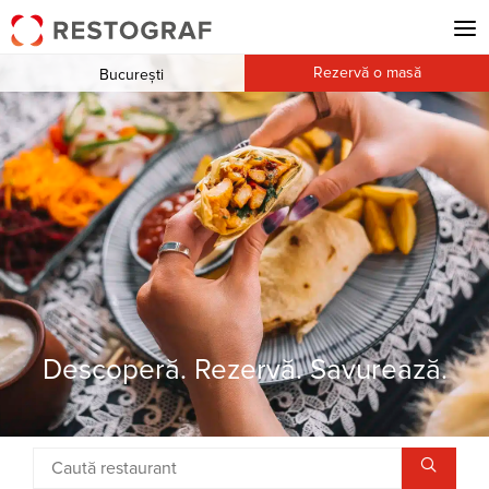
Rezervă o masă
București
Descoperă. Rezervă. Savurează.