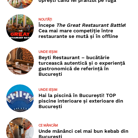
oprești când iei prânzul pe fugă
NOUTĂȚI
Începe
The Great Restaurant Battle
!
Cea mai mare competiție între
restaurante se mută și în offline
UNDE IEȘIM
Beyti Restaurant – bucătărie
turcească autentică și o experiență
gastronomică de referință în
București
UNDE IEȘIM
Hai la piscină în București! TOP
piscine interioare și exterioare din
București
CE MÂNCĂM
Unde mănânci cel mai bun kebab din
București