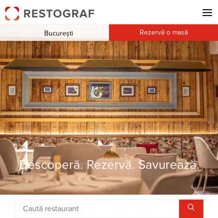
Rezervă o masă
București
Descoperă. Rezervă. Savurează.