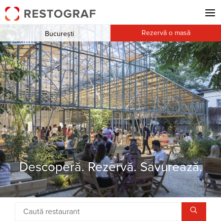
Rezervă o masă
București
Descoperă. Rezervă. Savurează.