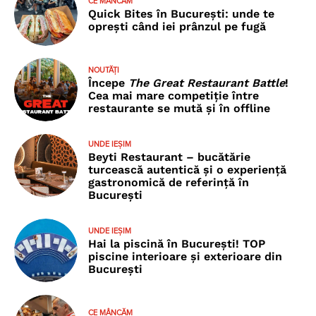
CE MÂNCĂM
Quick Bites în București: unde te
oprești când iei prânzul pe fugă
NOUTĂȚI
Începe
The Great Restaurant Battle
!
Cea mai mare competiție între
restaurante se mută și în offline
UNDE IEȘIM
Beyti Restaurant – bucătărie
turcească autentică și o experiență
gastronomică de referință în
București
UNDE IEȘIM
Hai la piscină în București! TOP
piscine interioare și exterioare din
București
CE MÂNCĂM