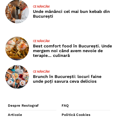
CE MÂNCĂM
Unde mănânci cel mai bun kebab din
București
CE MÂNCĂM
Best comfort food în București. Unde
mergem noi când avem nevoie de
terapie… culinară
CE MÂNCĂM
Brunch în București: locuri faine
unde poţi savura ceva delicios
Despre Restograf
FAQ
Articole
Politică Cookies