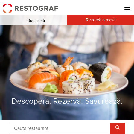
Rezervă o masă
București
Descoperă. Rezervă. Savurează.