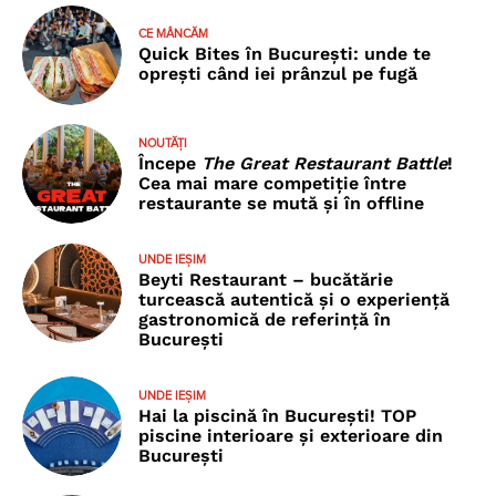
CE MÂNCĂM
Quick Bites în București: unde te
oprești când iei prânzul pe fugă
NOUTĂȚI
Începe
The Great Restaurant Battle
!
Cea mai mare competiție între
restaurante se mută și în offline
UNDE IEȘIM
Beyti Restaurant – bucătărie
turcească autentică și o experiență
gastronomică de referință în
București
UNDE IEȘIM
Hai la piscină în București! TOP
piscine interioare și exterioare din
București