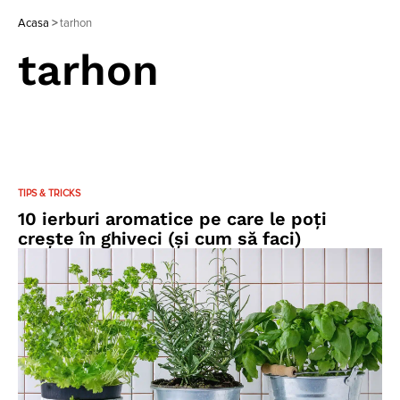
Acasa
>
tarhon
tarhon
TIPS & TRICKS
10 ierburi aromatice pe care le poți
crește în ghiveci (și cum să faci)