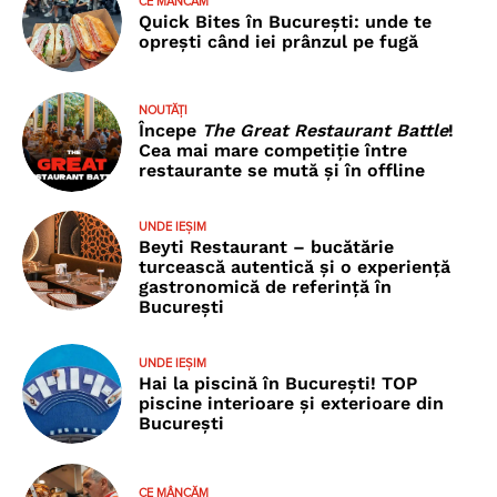
CE MÂNCĂM
Quick Bites în București: unde te
oprești când iei prânzul pe fugă
NOUTĂȚI
Începe
The Great Restaurant Battle
!
Cea mai mare competiție între
restaurante se mută și în offline
UNDE IEȘIM
Beyti Restaurant – bucătărie
turcească autentică și o experiență
gastronomică de referință în
București
UNDE IEȘIM
Hai la piscină în București! TOP
piscine interioare și exterioare din
București
CE MÂNCĂM