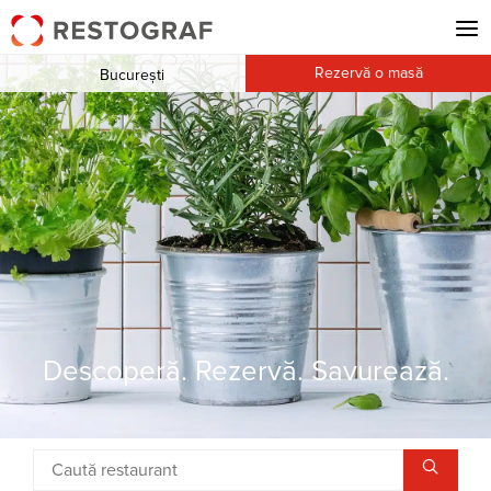
Rezervă o masă
București
Descoperă. Rezervă. Savurează.