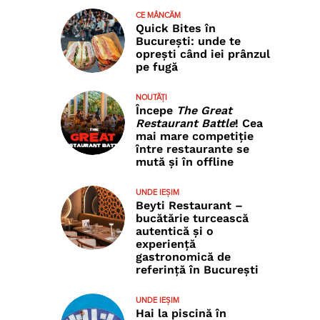
CE MÂNCĂM
Quick Bites în
București: unde te
oprești când iei prânzul
pe fugă
NOUTĂȚI
Începe
The Great
Restaurant Battle
! Cea
mai mare competiție
între restaurante se
mută și în offline
UNDE IEȘIM
Beyti Restaurant –
bucătărie turcească
autentică și o
experiență
gastronomică de
referință în București
UNDE IEȘIM
Hai la piscină în