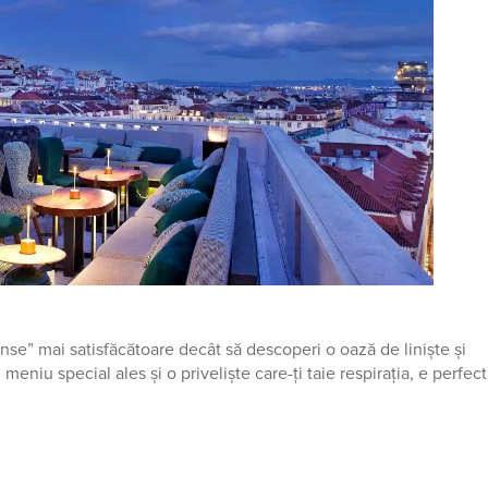
se” mai satisfăcătoare decât să descoperi o oază de liniște și
meniu special ales și o priveliște care-ți taie respirația, e perfect