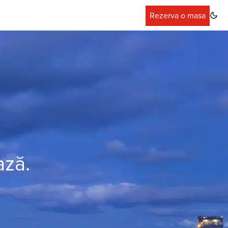
Rezerva o masa
ază.