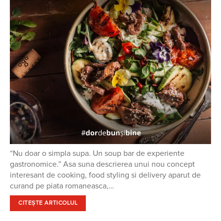
“Nu doar o simpla supa. Un soup bar de experiente
gastronomice.” Asa suna descrierea unui nou concept
interesant de cooking, food styling si delivery aparut de
curand pe piata romaneasca,…
CITEȘTE ARTICOLUL