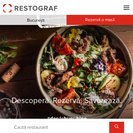
Rezervă o masă
București
Descoperă. Rezervă. Savurează.