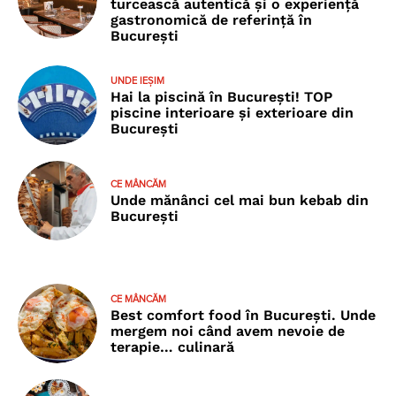
turcească autentică și o experiență
gastronomică de referință în
București
UNDE IEȘIM
Hai la piscină în București! TOP
piscine interioare și exterioare din
București
CE MÂNCĂM
Unde mănânci cel mai bun kebab din
București
CE MÂNCĂM
Best comfort food în București. Unde
mergem noi când avem nevoie de
terapie… culinară