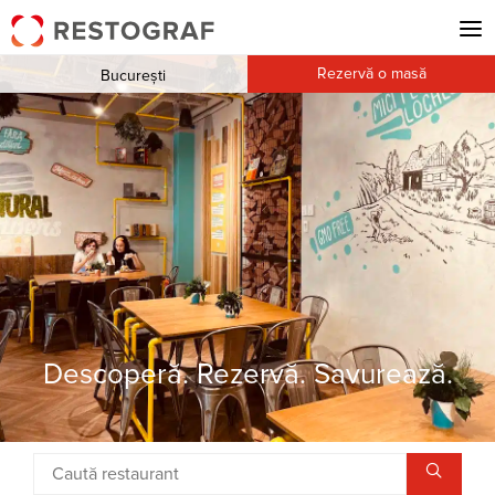
Rezervă o masă
București
Descoperă. Rezervă. Savurează.