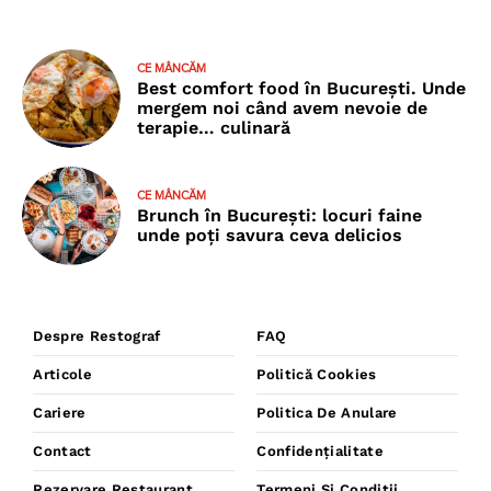
CE MÂNCĂM
Best comfort food în București. Unde
mergem noi când avem nevoie de
terapie… culinară
CE MÂNCĂM
Brunch în București: locuri faine
unde poţi savura ceva delicios
Despre Restograf
FAQ
Articole
Politică Cookies
Cariere
Politica De Anulare
Contact
Confidențialitate
Rezervare Restaurant
Termeni Și Condiții