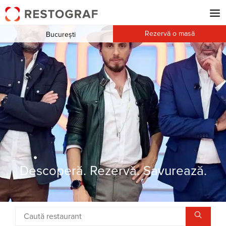
Rezervă o masă
București
Descoperă. Rezervă. Savurează.