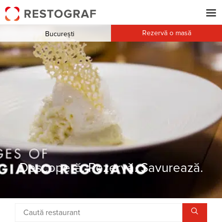
Rezervă o masă
București
Descoperă. Rezervă. Savurează.