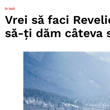
ÎN ȚARĂ
Vrei să faci Revel
să-ți dăm câteva 