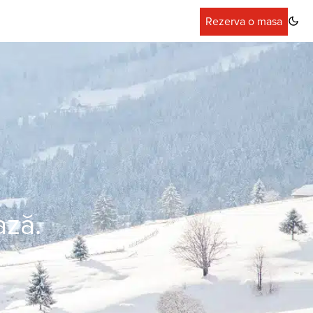
Rezerva o masa
ază.