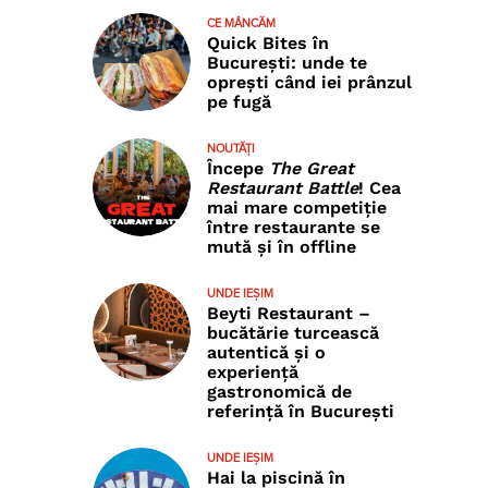
CE MÂNCĂM
Quick Bites în
București: unde te
oprești când iei prânzul
pe fugă
NOUTĂȚI
Începe
The Great
Restaurant Battle
! Cea
mai mare competiție
între restaurante se
mută și în offline
UNDE IEȘIM
Beyti Restaurant –
bucătărie turcească
autentică și o
experiență
gastronomică de
referință în București
UNDE IEȘIM
Hai la piscină în