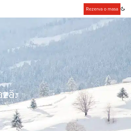
Rezerva o masa
ază.