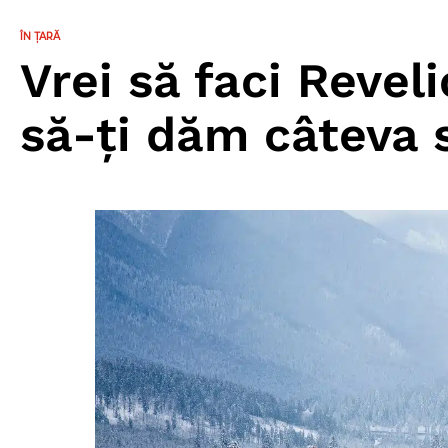
ÎN ȚARĂ
Vrei să faci Revel
să-ți dăm câteva 