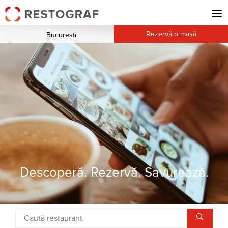
Rezervă o masă
București
Descoperă. Rezervă. Savurează.