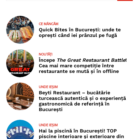
CE MÂNCĂM
Quick Bites în București: unde te
oprești când iei prânzul pe fugă
NOUTĂȚI
Începe
The Great Restaurant Battle
!
Cea mai mare competiție între
restaurante se mută și în offline
UNDE IEȘIM
Beyti Restaurant – bucătărie
turcească autentică și o experiență
gastronomică de referință în
București
UNDE IEȘIM
Hai la piscină în București! TOP
piscine interioare și exterioare din