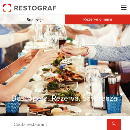
Rezervă o masă
București
Descoperă. Rezervă. Savurează.