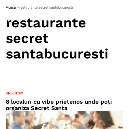
Acasa
>
restaurante secret santabucuresti
restaurante
secret
santabucuresti
UNDE IEȘIM
8 localuri cu vibe prietenos unde poţi
organiza Secret Santa