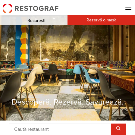
Rezervă o masă
București
Descoperă. Rezervă. Savurează.