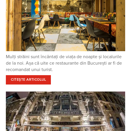
Mulți străini sunt încântați de viața de noapte și localurile
de la noi. Așa că uite ce restaurante din București ar fi de
recomandat unui turist.
CITEȘTE ARTICOLUL