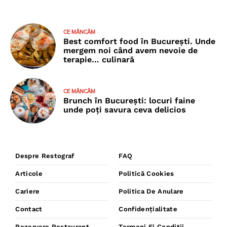
CE MÂNCĂM
Best comfort food în București. Unde
mergem noi când avem nevoie de
terapie… culinară
CE MÂNCĂM
Brunch în București: locuri faine
unde poţi savura ceva delicios
Despre Restograf
FAQ
Articole
Politică Cookies
Cariere
Politica De Anulare
Contact
Confidențialitate
Rezervare Restaurant
Termeni Și Condiții