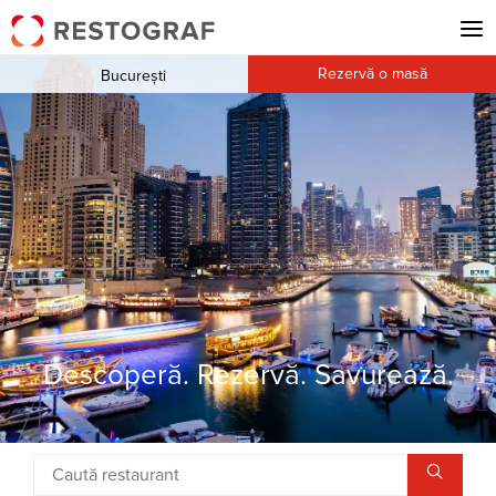
Rezervă o masă
București
Descoperă. Rezervă. Savurează.