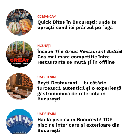
CE MÂNCĂM
Quick Bites în București: unde te
oprești când iei prânzul pe fugă
NOUTĂȚI
Începe
The Great Restaurant Battle
!
Cea mai mare competiție între
restaurante se mută și în offline
UNDE IEȘIM
Beyti Restaurant – bucătărie
turcească autentică și o experiență
gastronomică de referință în
București
UNDE IEȘIM
Hai la piscină în București! TOP
piscine interioare și exterioare din
București