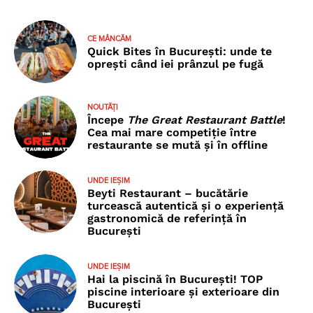
CE MÂNCĂM
Quick Bites în București: unde te
oprești când iei prânzul pe fugă
NOUTĂȚI
Începe
The Great Restaurant Battle
!
Cea mai mare competiție între
restaurante se mută și în offline
UNDE IEȘIM
Beyti Restaurant – bucătărie
turcească autentică și o experiență
gastronomică de referință în
București
UNDE IEȘIM
Hai la piscină în București! TOP
piscine interioare și exterioare din
București