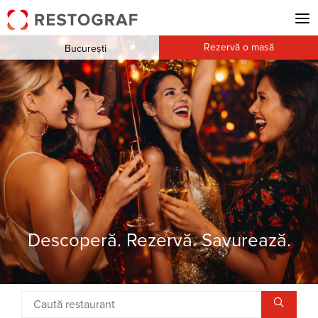
Rezervă o masă
București
Descoperă. Rezervă. Savurează.