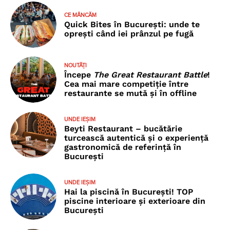
CE MÂNCĂM
Quick Bites în București: unde te
oprești când iei prânzul pe fugă
NOUTĂȚI
Începe
The Great Restaurant Battle
!
Cea mai mare competiție între
restaurante se mută și în offline
UNDE IEȘIM
Beyti Restaurant – bucătărie
turcească autentică și o experiență
gastronomică de referință în
București
UNDE IEȘIM
Hai la piscină în București! TOP
piscine interioare și exterioare din
București