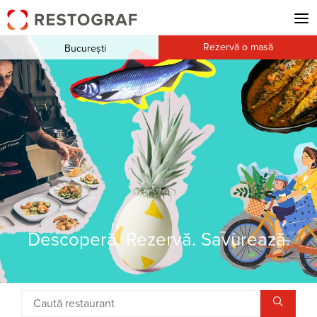
Rezervă o masă
București
Descoperă. Rezervă. Savurează.