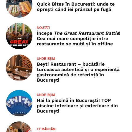
Quick Bites în București: unde te
oprești când iei prânzul pe fugă
NOUTĂȚI
Începe
The Great Restaurant Battle
!
Cea mai mare competiție între
restaurante se mută și în offline
UNDE IEȘIM
Beyti Restaurant – bucătărie
turcească autentică și o experiență
gastronomică de referință în
București
UNDE IEȘIM
Hai la piscină în București! TOP
piscine interioare și exterioare din
București
CE MÂNCĂM