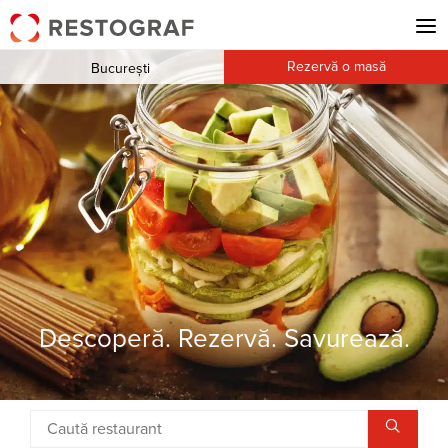
Rezervă o masă
București
Descoperă. Rezervă. Savurează.