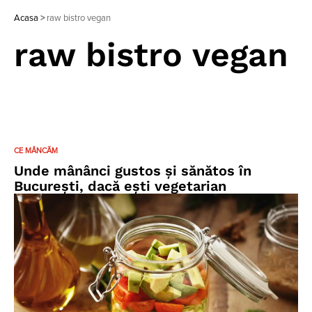
Acasa
>
raw bistro vegan
raw bistro vegan
CE MÂNCĂM
Unde mânânci gustos și sănătos în
București, dacă ești vegetarian