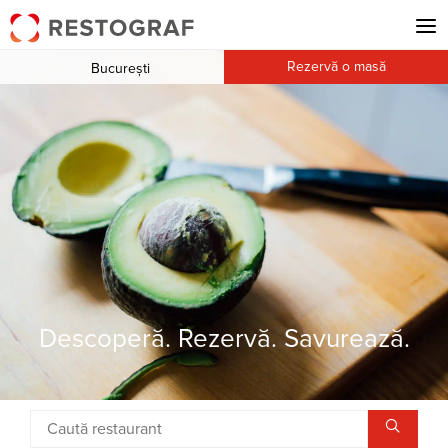
Rezervă o masă
București
Descoperă. Rezervă. Savurează.