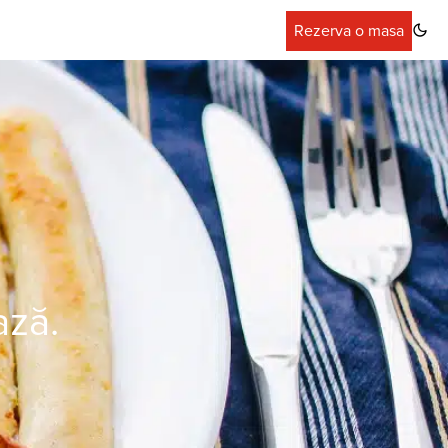
Rezerva o masa
ază.