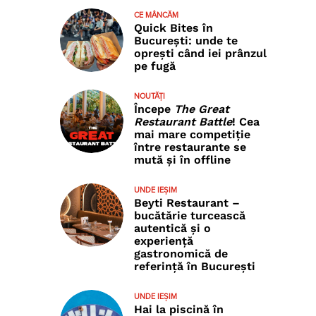
CE MÂNCĂM
Quick Bites în
București: unde te
oprești când iei prânzul
pe fugă
NOUTĂȚI
Începe
The Great
Restaurant Battle
! Cea
mai mare competiție
între restaurante se
mută și în offline
UNDE IEȘIM
Beyti Restaurant –
bucătărie turcească
autentică și o
experiență
gastronomică de
referință în București
UNDE IEȘIM
Hai la piscină în