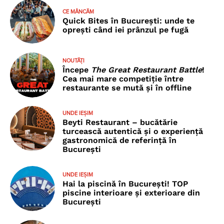
CE MÂNCĂM
Quick Bites în București: unde te
oprești când iei prânzul pe fugă
NOUTĂȚI
Începe
The Great Restaurant Battle
!
Cea mai mare competiție între
restaurante se mută și în offline
UNDE IEȘIM
Beyti Restaurant – bucătărie
turcească autentică și o experiență
gastronomică de referință în
București
UNDE IEȘIM
Hai la piscină în București! TOP
piscine interioare și exterioare din
București