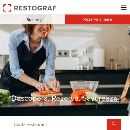
Rezervă o masă
București
Descoperă. Rezervă. Savurează.