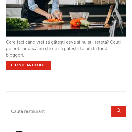
Care faci când vrei să gătești ceva și nu știi rețeta? Cauți
pe net. Iar dacă nu știi ce să gătești, te uiți la food
bloggeri.
CITEȘTE ARTICOLUL