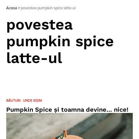
Acasa
>
povestea pumpkin spice latte-ul
povestea
pumpkin spice
latte-ul
BĂUTURI
UNDE IEȘIM
Pumpkin Spice și toamna devine… nice!