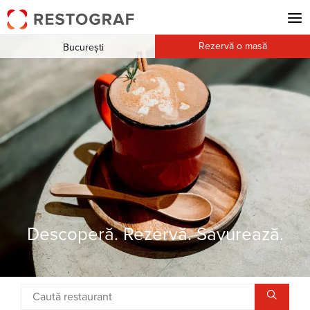
Rezervă o masă
București
Descoperă. Rezervă. Savurează.