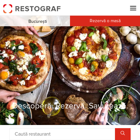
Rezervă o masă
București
Descoperă. Rezervă. Savurează.