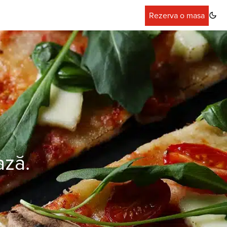
Rezerva o masa
ază.