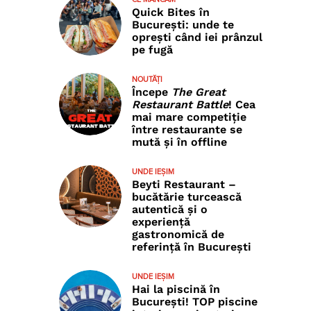
Quick Bites în
București: unde te
oprești când iei prânzul
pe fugă
NOUTĂȚI
Începe
The Great
Restaurant Battle
! Cea
mai mare competiție
între restaurante se
mută și în offline
UNDE IEȘIM
Beyti Restaurant –
bucătărie turcească
autentică și o
experiență
gastronomică de
referință în București
UNDE IEȘIM
Hai la piscină în
București! TOP piscine