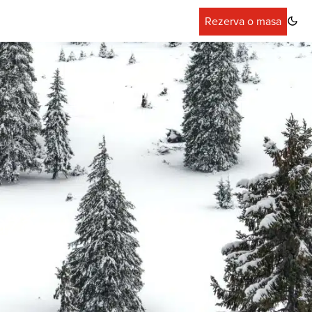
Rezerva o masa
ază.