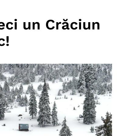
eci un Crăciun
c!