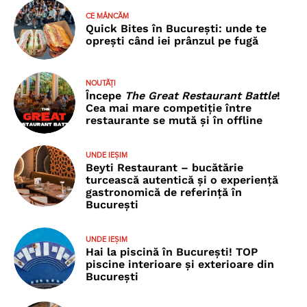
CE MÂNCĂM
Quick Bites în București: unde te
oprești când iei prânzul pe fugă
NOUTĂȚI
Începe
The Great Restaurant Battle
!
Cea mai mare competiție între
restaurante se mută și în offline
UNDE IEȘIM
Beyti Restaurant – bucătărie
turcească autentică și o experiență
gastronomică de referință în
București
UNDE IEȘIM
Hai la piscină în București! TOP
piscine interioare și exterioare din
București