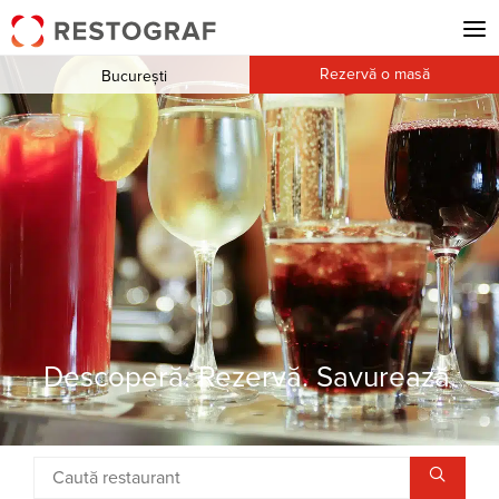
Rezervă o masă
București
Descoperă. Rezervă. Savurează.