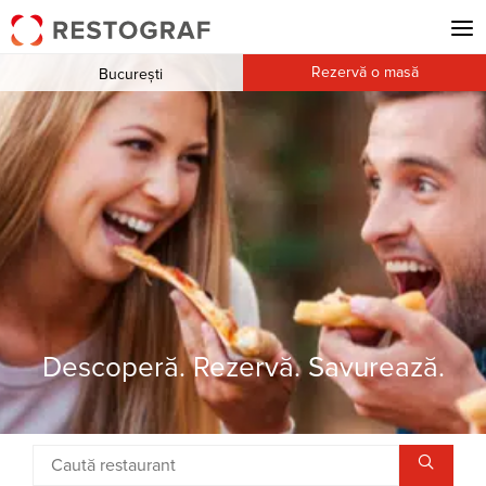
Rezervă o masă
București
Descoperă. Rezervă. Savurează.