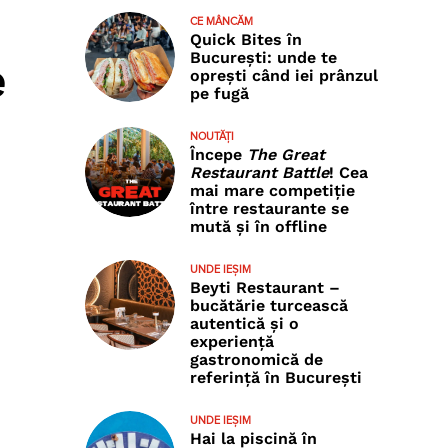
CE MÂNCĂM
Quick Bites în
București: unde te
e
oprești când iei prânzul
pe fugă
NOUTĂȚI
Începe
The Great
Restaurant Battle
! Cea
mai mare competiție
între restaurante se
mută și în offline
UNDE IEȘIM
Beyti Restaurant –
bucătărie turcească
autentică și o
experiență
gastronomică de
referință în București
UNDE IEȘIM
Hai la piscină în