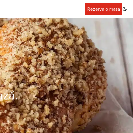
Rezerva o masa
ază.