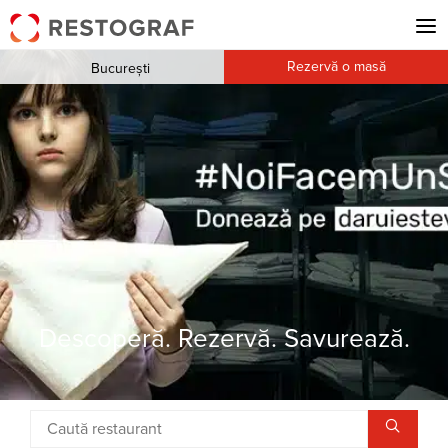
Rezervă o masă
București
Descoperă. Rezervă. Savurează.