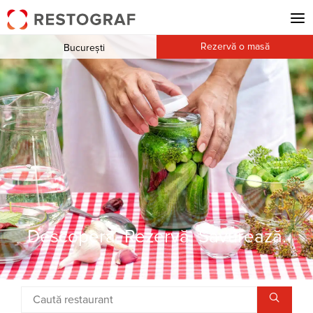
Rezervă o masă
București
Descoperă. Rezervă. Savurează.