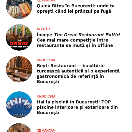
CE MÂNCĂM
Quick Bites în București: unde te
oprești când iei prânzul pe fugă
NOUTĂȚI
Începe
The Great Restaurant Battle
!
Cea mai mare competiție între
restaurante se mută și în offline
UNDE IEȘIM
Beyti Restaurant – bucătărie
turcească autentică și o experiență
gastronomică de referință în
București
UNDE IEȘIM
Hai la piscină în București! TOP
piscine interioare și exterioare din
București
CE MÂNCĂM