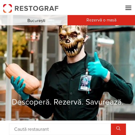
Rezervă o masă
București
Descoperă. Rezervă. Savurează.