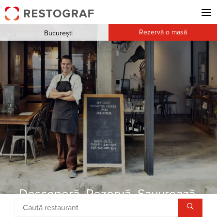
Rezervă o masă
București
Descoperă. Rezervă. Savurează.