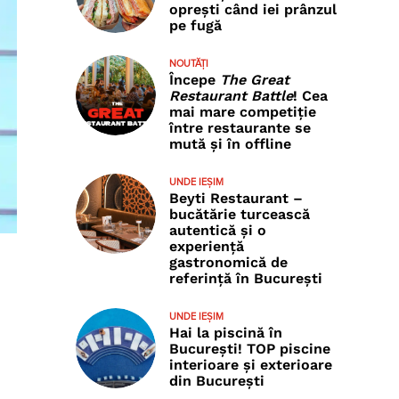
oprești când iei prânzul
pe fugă
NOUTĂȚI
Începe
The Great
Restaurant Battle
! Cea
mai mare competiție
între restaurante se
mută și în offline
UNDE IEȘIM
Beyti Restaurant –
bucătărie turcească
autentică și o
experiență
gastronomică de
referință în București
UNDE IEȘIM
Hai la piscină în
București! TOP piscine
interioare și exterioare
din București