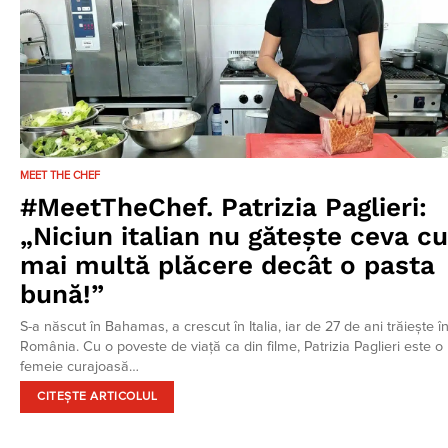
MEET THE CHEF
#MeetTheChef. Patrizia Paglieri:
„Niciun italian nu gătește ceva cu
mai multă plăcere decât o pasta
bună!”
S-a născut în Bahamas, a crescut în Italia, iar de 27 de ani trăiește î
România. Cu o poveste de viață ca din filme, Patrizia Paglieri este o
femeie curajoasă…
CITEȘTE ARTICOLUL