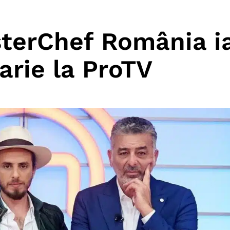
terChef România i
uarie la ProTV