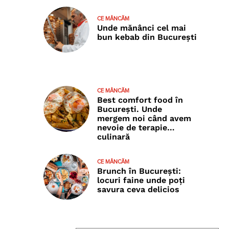
CE MÂNCĂM
Unde mănânci cel mai
bun kebab din București
CE MÂNCĂM
Best comfort food în
București. Unde
mergem noi când avem
nevoie de terapie…
culinară
CE MÂNCĂM
Brunch în București:
locuri faine unde poţi
savura ceva delicios