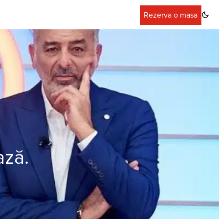
Rezerva o masa
ază.