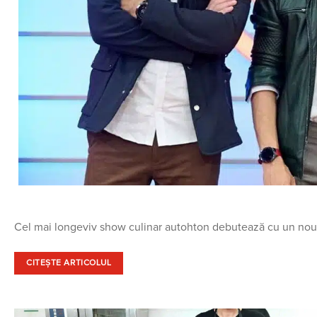
Cel mai longeviv show culinar autohton debutează cu un nou s
CITEȘTE ARTICOLUL