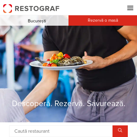
Rezervă o masă
București
Descoperă. Rezervă. Savurează.