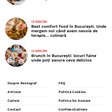
CE MÂNCĂM
Best comfort food în București. Unde
mergem noi când avem nevoie de
terapie… culinară
CE MÂNCĂM
Brunch în București: locuri faine
unde poţi savura ceva delicios
Despre Restograf
FAQ
Articole
Politică Cookies
Cariere
Politica De Anulare
Contact
Confidențialitate