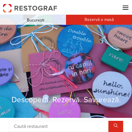
Rezervă o masă
București
Descoperă. Rezervă. Savurează.