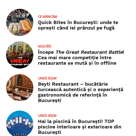
CE MÂNCĂM
Quick Bites în București: unde te
oprești când iei prânzul pe fugă
NOUTĂȚI
Începe
The Great Restaurant Battle
!
Cea mai mare competiție între
restaurante se mută și în offline
UNDE IEȘIM
Beyti Restaurant – bucătărie
turcească autentică și o experiență
gastronomică de referință în
București
UNDE IEȘIM
Hai la piscină în București! TOP
piscine interioare și exterioare din
București