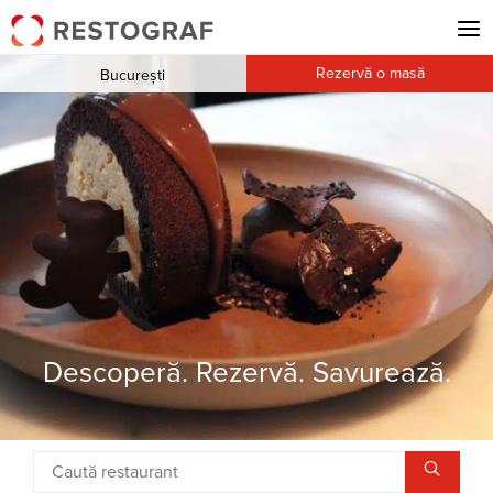
Rezervă o masă
București
Descoperă. Rezervă. Savurează.