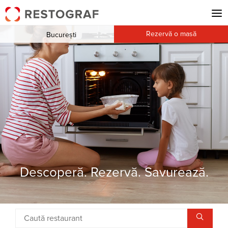
Rezervă o masă
București
Descoperă. Rezervă. Savurează.