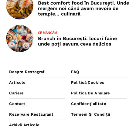
Best comfort food în București. Unde
mergem noi când avem nevoie de
terapie… culinară
CE MÂNCĂM
Brunch în București: locuri faine
unde poţi savura ceva delicios
Despre Restograf
FAQ
Articole
Politică Cookies
Cariere
Politica De Anulare
Contact
Confidențialitate
Rezervare Restaurant
Termeni Și Condiții
Arhivă Articole